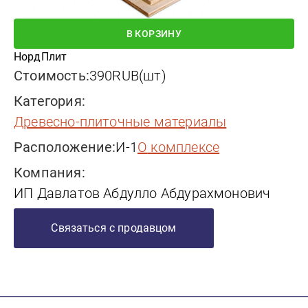
В КОРЗИНУ
НордПлит
Стоимость:
390
RUB
(
шт
)
Категория:
древесно-плиточные материалы
Расположение:
И-1
о комплексе
Компания:
ИП Давлатов Абдулло Абдурахмонович
Связаться с продавцом