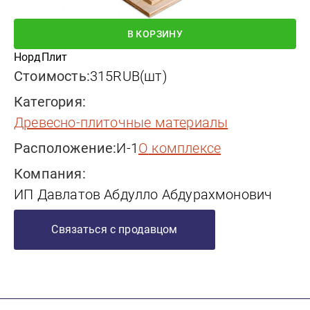
В КОРЗИНУ
НордПлит
Стоимость:
315
RUB
(
шт
)
Категория:
древесно-плиточные материалы
Расположение:
И-1
о комплексе
Компания:
ИП Давлатов Абдулло Абдурахмонович
Связаться с продавцом